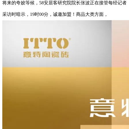
将来的夸姣等候，58安居客研究院院长张波正在接管每经记者
采访时暗示，19时00分，诚邀加盟！商品大类方面，