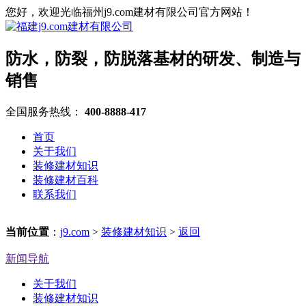
您好，欢迎光临福州j9.com建材有限公司官方网站！
防水，防裂，防脱落基材的研发、制造与
销售
全国服务热线：
400-8888-417
首页
关于我们
装修建材知识
装修建材百科
联系我们
当前位置
：
j9.com
>
装修建材知识
>
返回
新闻导航
关于我们
装修建材知识