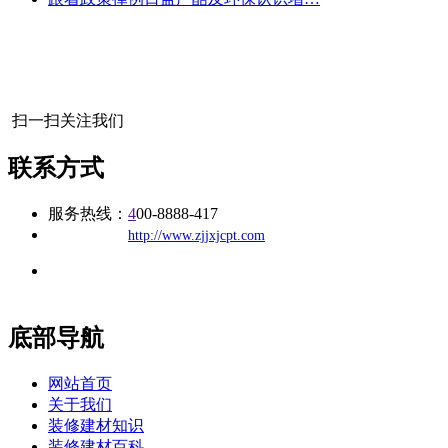
扫一扫关注我们
联系方式
服务热线：
4
00-8888-417
公司
网址：
http://www.zjjxjcpt.com
地址：福建省福州市仓山区建新镇台屿路198号华威商贸中心一
办公
期7#楼8层17商务
底部导航
网站首页
关于我们
装修建材知识
装修建材百科