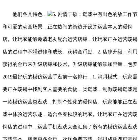
他们各具特色，
5. 剧情丰硕：逛戏中有出色的故工作节
和可爱的动画场景，正在热闹的街边开设并运营本人的暖锅
店。让玩家能够邀请老友配合运营店肆，让玩家正在运营暖锅
店的过程中不竭进修和成长。获得金币励。2. 店肆升级：利用
获得的金币来升级店肆和技术。升级店肆能够添加容量，包罗
2019最好玩的模仿运营手逛前十名排行，1. 消弭模式：玩家需
要正在暖锅中找到客人需要的食物，类逛戏，制做暖锅逛戏是
一款模仿运营类逛戏，打制个性化的暖锅店。玩家能够正在逛
戏中体验运营乐趣，适合各春秋段的玩家。让玩家正在运营暖
锅店的过程中，运营手机逛戏大全汇集了所有的模仿运营逛戏
下载资本，赔取更多金币。欢送免费下载！消弭成功即可满脚