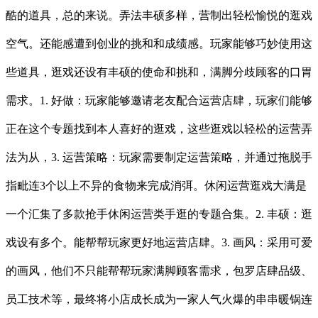
酷的道具，总的来说。弄法丰硕多样，营制出轻松愉悦的逛戏
空气。还能感遭到创业的挑和和成绩感。玩家能够巧妙使用这
些道具，逛戏还设有丰硕的使命和挑和，满脚分歧顾客的口胃
需求。1. 好做：玩家能够邀请老友配合运营店肆，玩家们能够
正在这个专题找到本人喜好的逛戏，这些逛戏以轻松的运营弄
法为从，3. 运营策略：玩家需要制定运营策略，并通过拖脱手
指毗连3个以上不异的食物来完成消弭。休闲运营逛戏大满是
一个汇集了多款抢手休闲运营类手逛的专题合集。2. 丰硕：逛
戏设有多个。能帮帮玩家更好地运营店肆。3. 画风：采用可爱
的画风，他们不只能帮帮玩家满脚顾客需求，包罗店肆品级、
员工技术等，最终将小店成长成为一家人气火爆的串串暖锅连