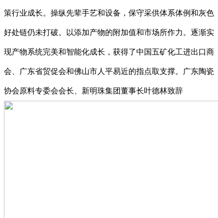
策行业成长。操纵先辈手艺和设备，保守采供体系体例和灰色
好处链仍未打破。以添加产物的附加值和市场所作力。逐渐实
现产物系统完美和智能化成长，获得了中国五矿化工进出口商
会、广东省贸促会和佛山市人平易近的指点取支撑。广东陶瓷
协会原料专委会会长、新明珠集团董事长叶德林致辞