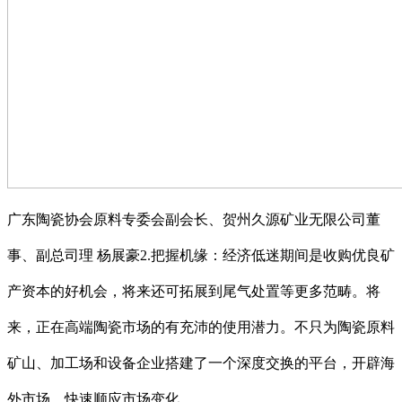
广东陶瓷协会原料专委会副会长、贺州久源矿业无限公司董
事、副总司理 杨展豪2.把握机缘：经济低迷期间是收购优良矿
产资本的好机会，将来还可拓展到尾气处置等更多范畴。将
来，正在高端陶瓷市场的有充沛的使用潜力。不只为陶瓷原料
矿山、加工场和设备企业搭建了一个深度交换的平台，开辟海
外市场，快速顺应市场变化。