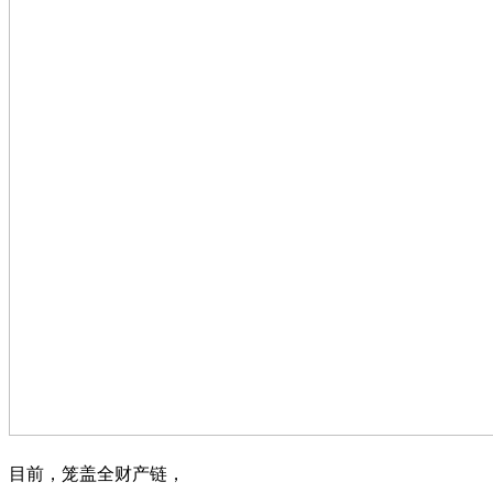
目前，笼盖全财产链，