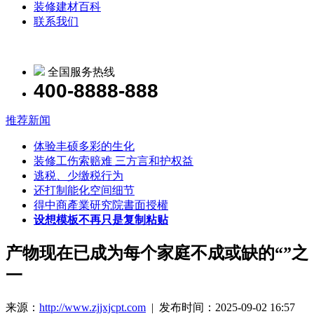
装修建材百科
联系我们
全国服务热线
400-8888-888
推荐新闻
体验丰硕多彩的生化
装修工伤索赔难 三方言和护权益
逃税、少缴税行为
还打制能化空间细节
得中商產業研究院書面授權
设想模板不再只是复制粘贴
产物现在已成为每个家庭不成或缺的“”之
一
来源：
http://www.zjjxjcpt.com
| 发布时间：2025-09-02 16:57