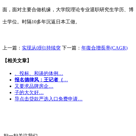
面，面对主要合做机缘，大学院理论专业退职研究生学历、博
士学位。时隔10多年沉返日本工做。
上一篇：
实现从0到1持续突
下一篇：
年復合增長率(CAGR)
【相关文章】
、投标、和谈的体例…
报名德律风：王记者（
…
又要求品牌房企…
子的大欠好…
导点击贷款严选入口免费申请…
扫一扫关注我们