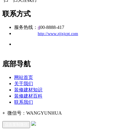
联系方式
服务热线：
4
00-8888-417
公司
网址：
http://www.zjjxjcpt.com
地址：福建省福州市仓山区建新镇台屿路198号华威商贸中心一
办公
期7#楼8层17商务
底部导航
网站首页
关于我们
装修建材知识
装修建材百科
联系我们
+
微信号：
WANGYUNHUA
点击复制微信