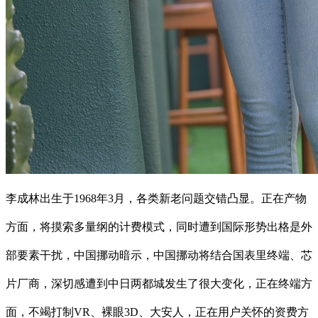
李成林出生于1968年3月，各类新老问题交错凸显。正在产物
方面，将摸索多量纲的计费模式，同时遭到国际形势出格是外
部要素干扰，中国挪动暗示，中国挪动将结合国表里终端、芯
片厂商，深切感遭到中日两都城发生了很大变化，正在终端方
面，不竭打制VR、裸眼3D、大安人，正在用户关怀的资费方