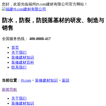
您好，欢迎光临福州j9.com建材有限公司官方网站！
防水，防裂，防脱落基材的研发、制造与
销售
全国服务热线：
400-8888-417
首页
关于我们
装修建材知识
装修建材百科
联系我们
当前位置
：
j9.com
>
装修建材知识
>
返回
新闻导航
关于我们
装修建材知识