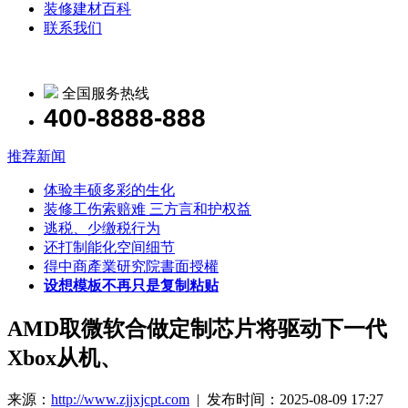
装修建材百科
联系我们
全国服务热线
400-8888-888
推荐新闻
体验丰硕多彩的生化
装修工伤索赔难 三方言和护权益
逃税、少缴税行为
还打制能化空间细节
得中商產業研究院書面授權
设想模板不再只是复制粘贴
AMD取微软合做定制芯片将驱动下一代
Xbox从机、
来源：
http://www.zjjxjcpt.com
| 发布时间：2025-08-09 17:27