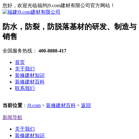
您好，欢迎光临福州j9.com建材有限公司官方网站！
防水，防裂，防脱落基材的研发、制造与
销售
全国服务热线：
400-8888-417
首页
关于我们
装修建材知识
装修建材百科
联系我们
当前位置
：
j9.com
>
装修建材百科
>
返回
新闻导航
关于我们
装修建材知识