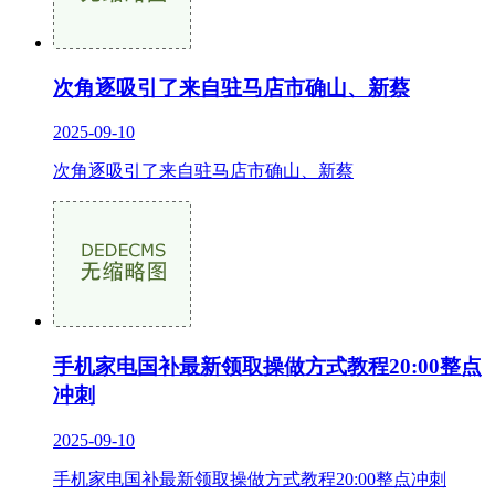
次角逐吸引了来自驻马店市确山、新蔡
2025-09-10
次角逐吸引了来自驻马店市确山、新蔡
手机家电国补最新领取操做方式教程20:00整点
冲刺
2025-09-10
手机家电国补最新领取操做方式教程20:00整点冲刺