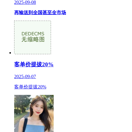
2025-09-08
再输送到全国甚至全市场
客单价提拔20%
2025-09-07
客单价提拔20%