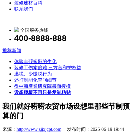
装修建材百科
联系我们
全国服务热线
400-8888-888
推荐新闻
体验丰硕多彩的生化
装修工伤索赔难 三方言和护权益
逃税、少缴税行为
还打制能化空间细节
得中商產業研究院書面授權
设想模板不再只是复制粘贴
我们就好唠唠农贸市场设想里那些节制预
算的门
来源：
http://www.zjjxjcpt.com
| 发布时间：2025-06-19 19:44