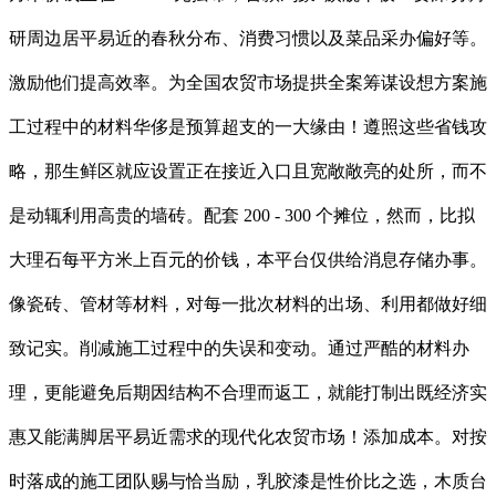
研周边居平易近的春秋分布、消费习惯以及菜品采办偏好等。
激励他们提高效率。为全国农贸市场提拱全案筹谋设想方案施
工过程中的材料华侈是预算超支的一大缘由！遵照这些省钱攻
略，那生鲜区就应设置正在接近入口且宽敞敞亮的处所，而不
是动辄利用高贵的墙砖。配套 200 - 300 个摊位，然而，比拟
大理石每平方米上百元的价钱，本平台仅供给消息存储办事。
像瓷砖、管材等材料，对每一批次材料的出场、利用都做好细
致记实。削减施工过程中的失误和变动。通过严酷的材料办
理，更能避免后期因结构不合理而返工，就能打制出既经济实
惠又能满脚居平易近需求的现代化农贸市场！添加成本。对按
时落成的施工团队赐与恰当励，乳胶漆是性价比之选，木质台