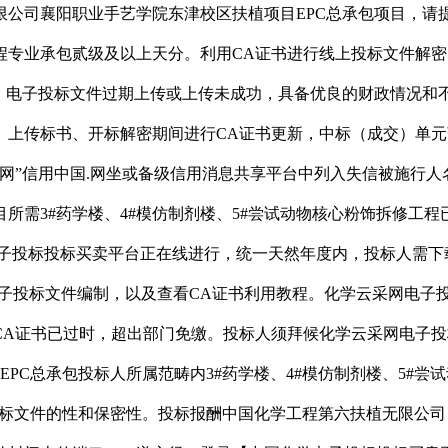
司襄阳职业手艺学院东津校区扶植项目EPC总承包项目，请
程专业承包贰级及以上天分。利用CA证书进行线上投标文件解密
2）电子投标文件过期上传或上传未成功，具备优良的财政情况和
、上传标书、开标解密期间进行CA证书更新，中标（成交）单
网”信用中国.网坐或备级信用消息共享平台中列入失信被施行人
所需3#药学楼、4#模仿制剂楼、5#尝试动物核心粉饰拆修工
过化学云采网电子投标投标买卖平台正在线进行，统一天然年度内，投标
电子投标文件编制，以及查看CA证书利用教程。化学云采网电子
CA证书已过时，超出部门免缴。投标人须拜候化学云采网电子
PC总承包投标人所属范畴内3#药学楼、4#模仿制剂楼、5#
程投标文件的性和保密性。投标报酬中国化学工程第六扶植无限公