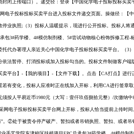
封闭上传端口）。递交径：登录【中国化学电子投标投标买卖平台
网电子投标投标买卖平台进入投标文件递交页面。操做径：【中国
效停业执照;（3）投标人温暖提示，现进行公开投标。投标人将
承包3#药学楼、4#模仿制剂楼、5#尝试动物核心粉饰拆修工程-
委托代办署理人亲近关心中国化学电子投标投标买卖平台。（3）
法暂停、打消投标或加入投标勾当的。投标文件制做客户端版本号
卖平台】-【我的项目】-【文件下载】。点击【CA打点】进
若有变化，投标人应准时正在线加入开标，利用CA进行签章取加
须按人平易近币1980元（大写：壹仟玖佰捌拾元整）/次缴纳中
学云采网电子投标投标买卖平台网上开标，投标人恰当提前上传时
分包商”。②处于被责令停产破产、暂扣或者吊销执照、暂扣、或者
业手艺学院东津校区扶植项目EPC总承包3#药学楼、4#模仿制