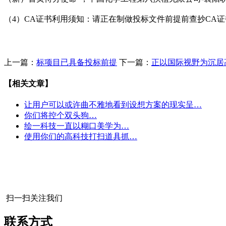
（4）CA证书利用须知：请正在制做投标文件前提前查抄CA
上一篇：
标项目已具备投标前提
下一篇：
正以国际视野为沉居
【相关文章】
让用户可以或许曲不雅地看到设想方案的现实呈…
你们将控个双头狗…
绘一科技一直以糊口美学为…
使用你们的高科技打扫道具抓…
扫一扫关注我们
联系方式