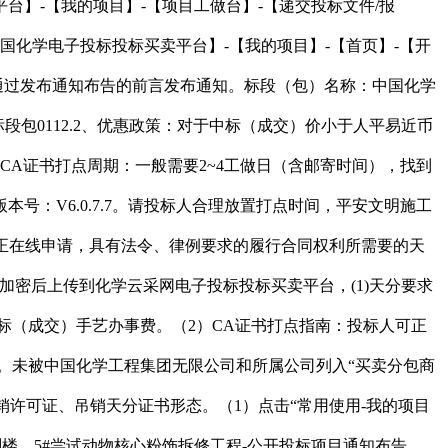
】-【我的项目】-【项目工做台】-【递交投标文件/报
化学电子投标投标买卖平台】-【我的项目】-【首页】-【开
通过发布通知布告的前言发布通知。标段（包）名称：中国化学
标段包0112.2、优惠政策：对于中标（成交）价小于人平易近币
CA证书打点周期：一般需要2~4工做日（含邮寄时间），找到
：V6.0.7.7。请投标人合理放置打点时间，平安文明施工
行正在线申请，具有法令、律例要求的履行合同权利所需要的天
密后上传到化学云采网电子投标投标买卖平台，(1)天分要求
标（成交）手艺办事费。（2）CA证书打点指南：投标人可正
间。未被中国化学工程集团无限公司和所属公司列入“买卖分包商
吊销许可证、吊销天分证书形态。（1）点击“常用使用-我的项目
剂楼、5#尝试动物核心粉饰拆修工程-公开投标项目通知布告