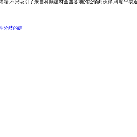
终端,不只吸引了来自科顺建材全国各地的经销商伙伴,科顺平易
种分歧的建