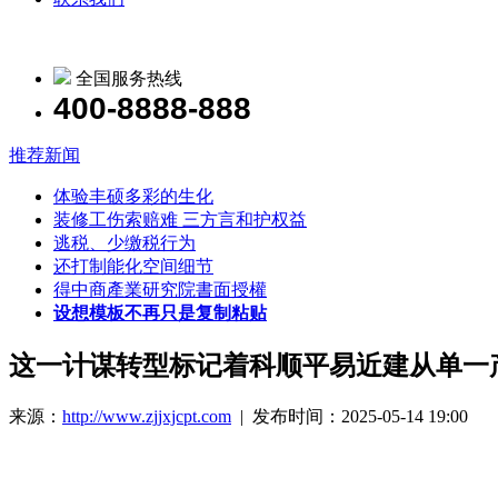
全国服务热线
400-8888-888
推荐新闻
体验丰硕多彩的生化
装修工伤索赔难 三方言和护权益
逃税、少缴税行为
还打制能化空间细节
得中商產業研究院書面授權
设想模板不再只是复制粘贴
这一计谋转型标记着科顺平易近建从单一
来源：
http://www.zjjxjcpt.com
| 发布时间：2025-05-14 19:00