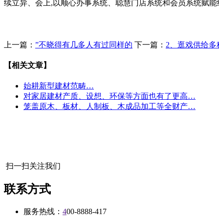
续立异、会上,以顺心办事系统、聪慧门店系统和会员系统赋能
上一篇：
”不晓得有几多人有过同样的
下一篇：
2、逛戏供给多
【相关文章】
始耕新型建材范畴…
对家居建材产质、设想、环保等方面也有了更高…
笼盖原木、板材、人制板、木成品加工等全财产…
扫一扫关注我们
联系方式
服务热线：
4
00-8888-417