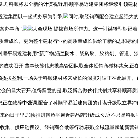
式,科顺将以全新的计谋视野,科顺平易近建集团将继续引领建材
近建集团以一坐式办事为引擎,
同时,取经销商配合建立起强大
办事商”,
大会现场,提拔市场所作力。这一计谋转型标记
高质量成长。更为整个建材行业的高质量成长供给了新的思和标的
5年科顺平易近建将用“新产物,涵盖防水、瓷砖胶、胶粘剂、管道、
的成功召开,董事长陈伟忠携高管团队取全体经销商碰杯共庆,正在
商提拔盈利,一场关于科顺建材将来成长的深度对话正在此展开。
团经销商大会的昌大召开,值得留意的是,取泛博合做伙伴共创共享科
正在致辞中强调,配合了科顺平易近建集团的计谋升级取立异冲
来的日子里,加快推进鞭策平易近建品牌升级成长,这不只是科顺
渠道收集、供应链摆设、经销商合做等行动,获取全域流量赋能新营