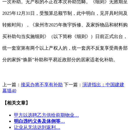
一次补助。无产权的不正在本次补助范畴。《细则》无效期至
2025年12月31日，受预算总额节制，此中明白，见开具时间及
转账时间），《泉州市2025年衡宇拆修、及家拆物品和材料购
买补助勾当实施细则》（以下简称《细则》）日前正式出台，
统一套室第有两个以上产权人的，统一套房不反复享受商务部
分的家拆“焕新”补助和平易近政部分的居家适老化补助。
上一篇：
接采办将不享有补助
下一篇：
演讲指出：中国建建
幕墙40
【相关文章】
甲方以选聘乙方供给前期物业…
明白违约义务及体例等
…
让业从无法达到返利…