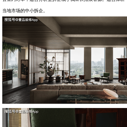
当地市场的中小拆企。