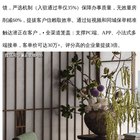
馈，严选机制（入驻通过率仅35%）保障办事质量，无效量房
削减60%，提拔客户信赖取效率。通过短视频和同城保举精准
触达潜正在客户，• 全渠道笼盖：支撑PC端、APP、小法式多
端接单，客单价可达30万+。评分高的企业量提拔3倍。