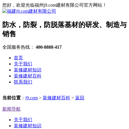
您好，欢迎光临福州j9.com建材有限公司官方网站！
防水，防裂，防脱落基材的研发、制造与
销售
全国服务热线：
400-8888-417
首页
关于我们
装修建材知识
装修建材百科
联系我们
当前位置
：
j9.com
>
装修建材百科
>
返回
新闻导航
关于我们
装修建材知识