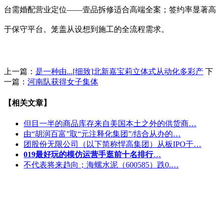
台需婚配营业定位——壹品拆修适合高端全案；签约率显著高
于保守平台。笼盖从设想到施工的全流程需求。
上一篇：
是一种由...[细致]北新嘉宝莉立体式从动化多彩产
下
一篇：
河南队获得女子集体
【相关文章】
但目一半的商品库存来自美国本土之外的供货商…
由“胡润百富”取“元注释化集团”/结合从办的…
团股份无限公司（以下简称悍高集团）从板IPO于…
019最好玩的模仿运营手逛前十名排行
…
不代表将来趋向；海螺水泥（600585）跌0.…