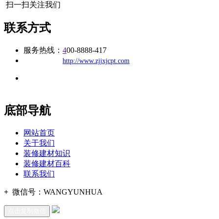
扫一扫关注我们
联系方式
服务热线：
4
00-8888-417
公司
网址：
http://www.zjjxjcpt.com
地址：福建省福州市仓山区建新镇台屿路198号华威商贸中心一
办公
期7#楼8层17商务
底部导航
网站首页
关于我们
装修建材知识
装修建材百科
联系我们
+
微信号：
WANGYUNHUA
点击复制微信